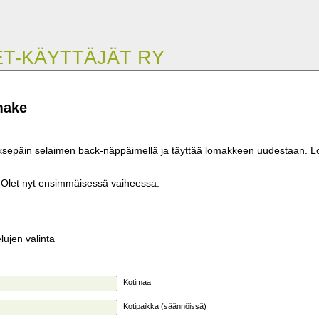
T-KÄYTTÄJÄT RY
make
aksepäin selaimen back-näppäimellä ja täyttää lomakkeen uudestaan. L
 Olet nyt ensimmäisessä vaiheessa.
lujen valinta
Kotimaa
Kotipaikka (säännöissä)