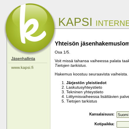
KAPSI
INTERNE
Yhteisön jäsenhakemuslo
Osa 1/5.
Jäsenhallinta
Voit missä tahansa vaiheessa palata ta
Tietojen tarkistus
.
www.kapsi.fi
Hakemus koostuu seuraavista vaiheista.
Järjestön yleistiedot
Laskutusyhteystieto
Tekninen yhteystieto
Liittymisvaiheessa lisättävien palve
Tietojen tarkistus
Kansalaisuus:
Kotipaikka: