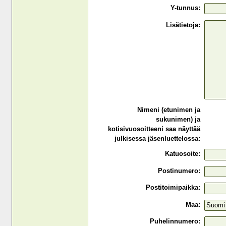
Y-tunnus:
Lisätietoja:
Nimeni (etunimen ja
sukunimen) ja
kotisivuosoitteeni saa näyttää
julkisessa jäsenluettelossa:
Katuosoite:
Postinumero:
Postitoimipaikka:
Maa:
Puhelinnumero: